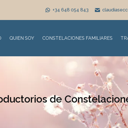
+34 648 054 843
claudiasec
O
QUIEN SOY
CONSTELACIONES FAMILIARES
TR
roductorios de Constelacion