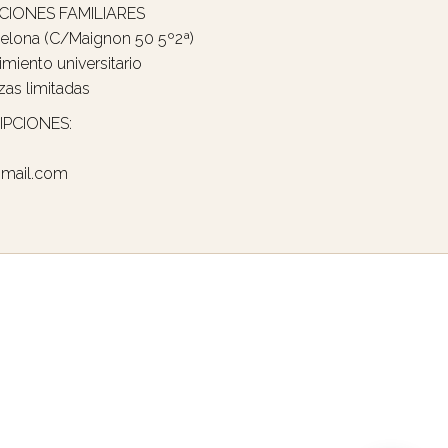
IONES FAMILIARES
celona (C/Maignon 50 5º2ª)
miento universitario
zas limitadas
IPCIONES:
gmail.com