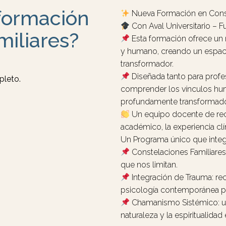
 formación
Nueva Formación en Const
Con Aval Universitario – F
miliares?
Esta formación ofrece un 
y humano, creando un espaci
transformador.
Diseñada tanto para prof
pleto.
comprender los vínculos hum
profundamente transformado
Un equipo docente de rec
académico, la experiencia clí
Un Programa único que integ
Constelaciones Familiares:
que nos limitan.
Integración de Trauma: rec
psicología contemporánea pa
Chamanismo Sistémico: una
naturaleza y la espiritualidad