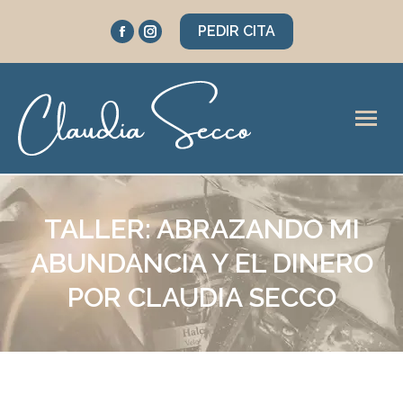
Facebook
Instagram
PEDIR CITA
page
page
opens
opens
in
in
new
new
window
window
TALLER: ABRAZANDO MI
ABUNDANCIA Y EL DINERO
POR CLAUDIA SECCO